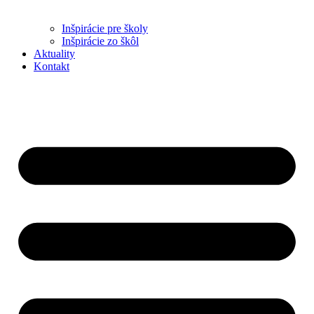
Inšpirácie pre školy
Inšpirácie zo škôl
Aktuality
Kontakt