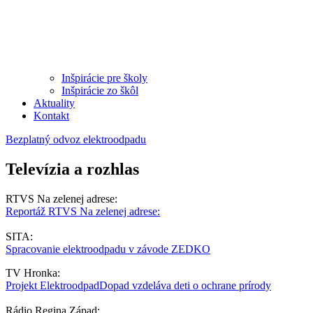
Inšpirácie pre školy
Inšpirácie zo škôl
Aktuality
Kontakt
Bezplatný odvoz elektroodpadu
Televízia a rozhlas
RTVS Na zelenej adrese:
Reportáž RTVS Na zelenej adrese:
SITA:
Spracovanie elektroodpadu v závode ZEDKO
TV Hronka:
Projekt ElektroodpadDopad vzdeláva deti o ochrane prírody
Rádio Regina Západ: