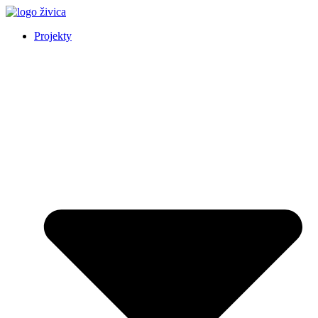
Preskočiť
na
Projekty
obsah