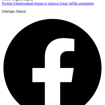
Projekt Elektroodpad dopad si získava čoraz väčšiu popularitu
Zdielajte článok: