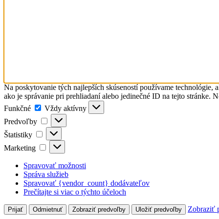
Na poskytovanie tých najlepších skúseností používame technológie, a
ako je správanie pri prehliadaní alebo jedinečné ID na tejto stránke. 
Funkčné
Funkčné
Vždy aktívny
Predvoľby
Predvoľby
Štatistiky
Štatistiky
Marketing
Marketing
Spravovať možnosti
Správa služieb
Spravovať {vendor_count} dodávateľov
Prečítajte si viac o týchto účeloch
Zobraziť 
Prijať
Odmietnuť
Zobraziť predvoľby
Uložiť predvoľby