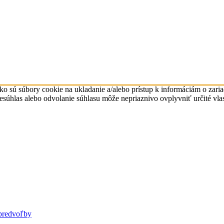
ko sú súbory cookie na ukladanie a/alebo prístup k informáciám o zari
Nesúhlas alebo odvolanie súhlasu môže nepriaznivo ovplyvniť určité vlas
predvoľby