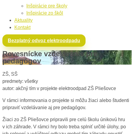
Inšpirácie pre školy
Inšpirácie zo škôl
Aktuality
Kontakt
Bezplatný odvoz elektroodpadu
Rovesnícke vzdelávanie pre
pedagógov
ZŠ, SŠ
predmety: všetky
autor: akčný tím v projekte elektroodpad ZŠ Pliešovce
V rámci informovania o projekte si môžu žiaci alebo študenti
pripraviť vzdelávanie aj pre pedagógov.
Žiaci zo ZŠ Pliešovce pripravili pre celú školu únikovú hru
v ich záhrade. V rámci hry bolo treba splniť určité úlohy, po
ich splnení a vylúštení odkazu mohol tím záhradu opustiť.