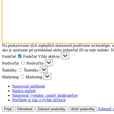
Na poskytovanie tých najlepších skúseností používame technológie, a
ako je správanie pri prehliadaní alebo jedinečné ID na tejto stránke. 
Funkčné
Funkčné
Vždy aktívny
Predvoľby
Predvoľby
Štatistiky
Štatistiky
Marketing
Marketing
Spravovať možnosti
Správa služieb
Spravovať {vendor_count} dodávateľov
Prečítajte si viac o týchto účeloch
Zobraziť 
Prijať
Odmietnuť
Zobraziť predvoľby
Uložiť predvoľby