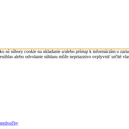
ko sú súbory cookie na ukladanie a/alebo prístup k informáciám o zari
Nesúhlas alebo odvolanie súhlasu môže nepriaznivo ovplyvniť určité vlas
predvoľby